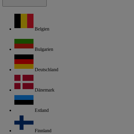
Belgien
Bulgarien
Deutschland
Dänemark
Estland
Finnland