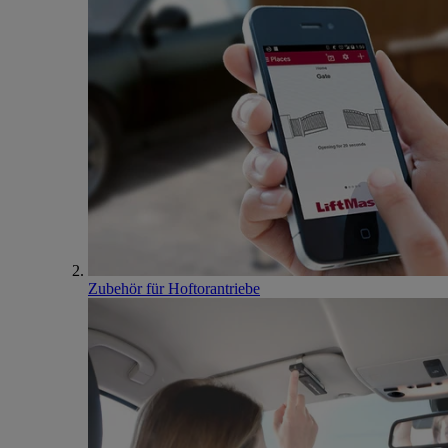
Zubehör für Hoftorantriebe