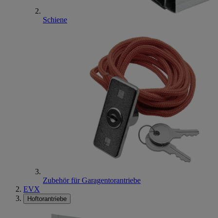
Schiene
Zubehör für Garagentorantriebe
EVX
Hoftorantriebe