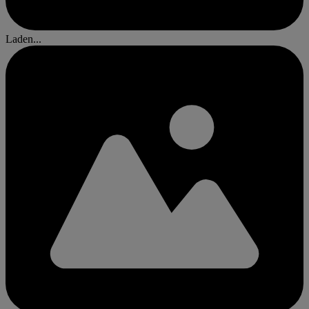
Laden...