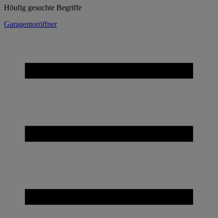
Höufig gesuchte Begriffe
Garagentoröffner