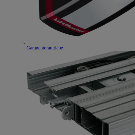
Garagentorantriebe