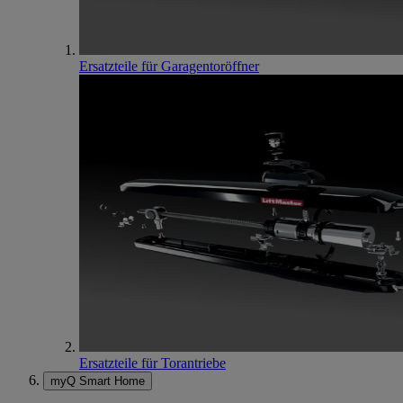
Ersatzteile für Garagentoröffner
Ersatzteile für Torantriebe
myQ Smart Home