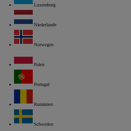
Luxemburg
Niederlande
Norwegen
Polen
Portugal
Rumänien
Schweden