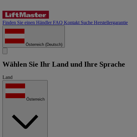
Finden Sie einen Händler
FAQ
Kontakt
Suche
Herstellergarantie
Österreich
(Deutsch)
Wählen Sie Ihr Land und Ihre Sprache
Land
Österreich