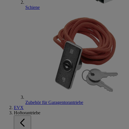
Schiene
Zubehör für Garagentorantriebe
EVX
Hoftorantriebe