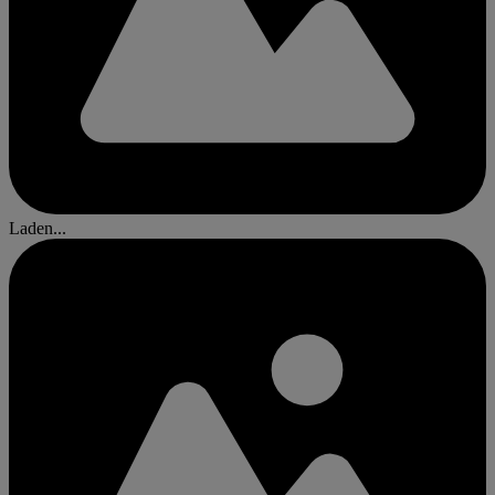
Laden...