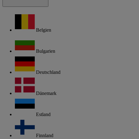
Belgien
Bulgarien
Deutschland
Dänemark
Estland
Finnland