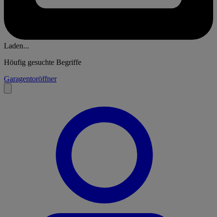
Laden...
Höufig gesuchte Begriffe
Garagentoröffner