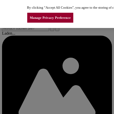
Gehe zum Inhalt
By clicking “Accept All Cookies”, you agree to the storing of co
 neue LiftMaster Garagentorantriebs‑Serie. Jetzt entdecken!
 neue LiftMaster Garagentorantriebs‑Serie. Jetzt entdecken!
 neue LiftMaster Garagentorantriebs‑Serie. Jetzt entdecken!
Manage Privacy Preference
Laden...