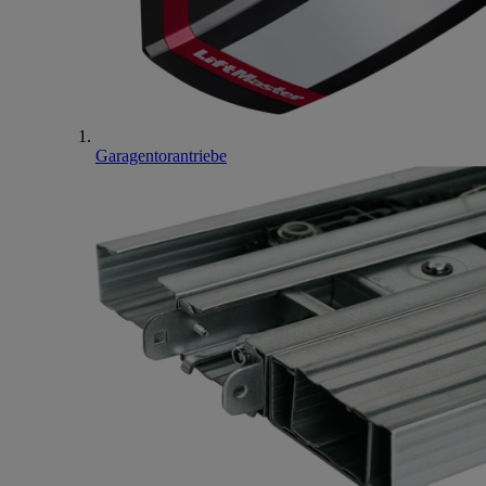
Garagentorantriebe