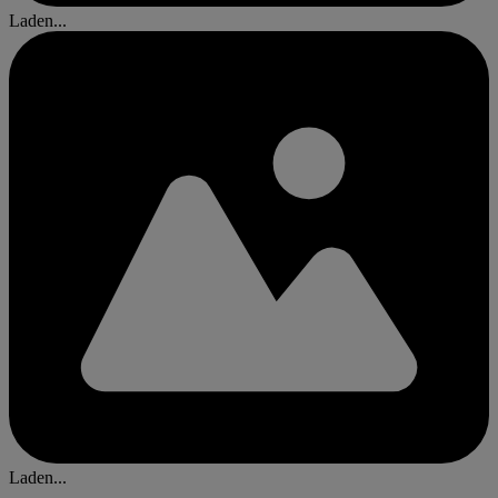
Laden...
Laden...