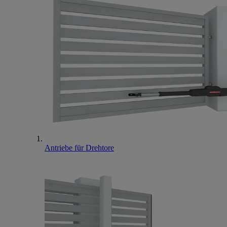
Antriebe für Drehtore