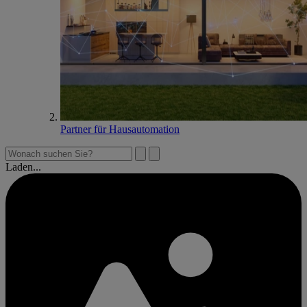
Partner für Hausautomation
Laden...