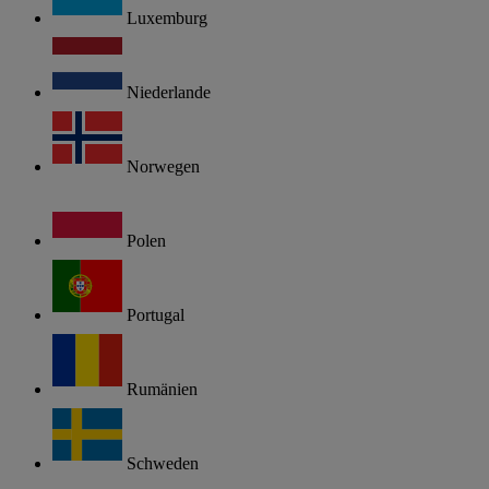
Luxemburg
Niederlande
Norwegen
Polen
Portugal
Rumänien
Schweden