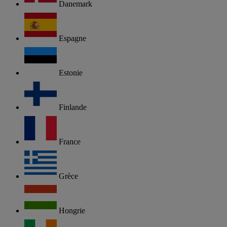
Danemark
Espagne
Estonie
Finlande
France
Grèce
Hongrie