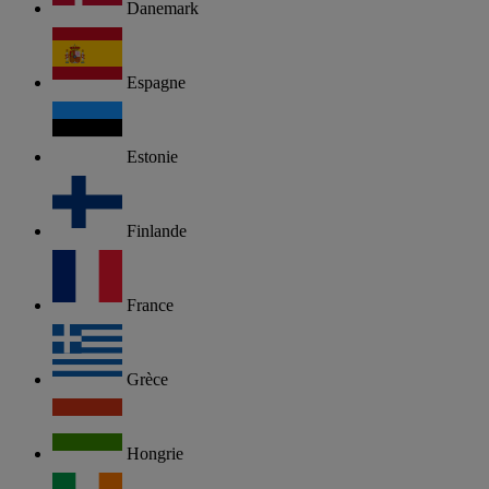
Danemark
Espagne
Estonie
Finlande
France
Grèce
Hongrie