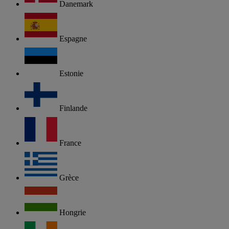
Danemark
Espagne
Estonie
Finlande
France
Grèce
Hongrie